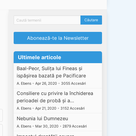
Abonează-te la Newsletter
Ultimele articole
Baal-Peor, Sulița lui Fineas și
ispășirea bazată pe Pacificare
A. Ebens
•
Apr 26, 2020
•
3055 Accesări
Consiliere cu privire la închiderea
perioadei de probă și a…
A. Ebens
•
Apr 21, 2020
•
3152 Accesări
Nebunia lui Dumnezeu
A. Ebens
•
Mar 30, 2020
•
2879 Accesări