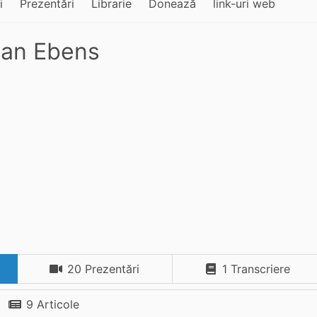
i
Prezentări
Librarie
Donează
link-uri web
ian Ebens
20 Prezentări
1 Transcriere
9 Articole