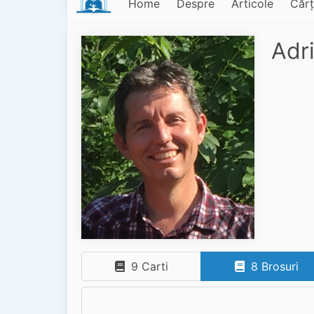
Home
Despre
Articole
Cărț
Adr
9 Carti
8 Brosuri