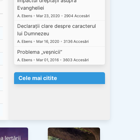
Impactul dreptății asupra
Evangheliei
A. Ebens
•
Mar 23, 2020
•
2904 Accesări
Declarații clare despre caracterul
lui Dumnezeu
A. Ebens
•
Mar 16, 2020
•
3136 Accesări
Problema „veșnicii”
A. Ebens
•
Mar 01, 2016
•
3603 Accesări
Cele mai citite