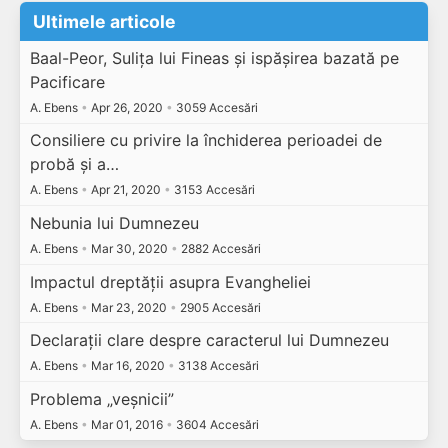
Ultimele articole
Baal-Peor, Sulița lui Fineas și ispășirea bazată pe
Pacificare
A. Ebens
•
Apr 26, 2020
•
3059 Accesări
Consiliere cu privire la închiderea perioadei de
probă și a…
A. Ebens
•
Apr 21, 2020
•
3153 Accesări
Nebunia lui Dumnezeu
A. Ebens
•
Mar 30, 2020
•
2882 Accesări
Impactul dreptății asupra Evangheliei
A. Ebens
•
Mar 23, 2020
•
2905 Accesări
Declarații clare despre caracterul lui Dumnezeu
A. Ebens
•
Mar 16, 2020
•
3138 Accesări
Problema „veșnicii”
A. Ebens
•
Mar 01, 2016
•
3604 Accesări