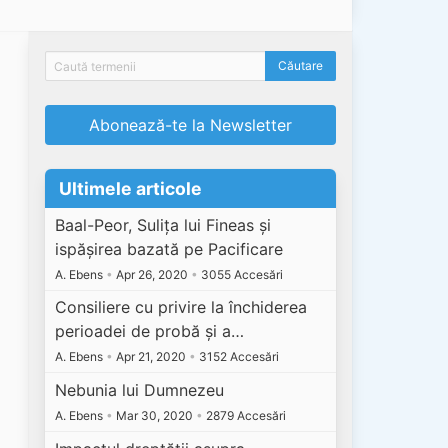
Abonează-te la Newsletter
Ultimele articole
Baal-Peor, Sulița lui Fineas și
ispășirea bazată pe Pacificare
A. Ebens
•
Apr 26, 2020
•
3055 Accesări
Consiliere cu privire la închiderea
perioadei de probă și a…
A. Ebens
•
Apr 21, 2020
•
3152 Accesări
Nebunia lui Dumnezeu
A. Ebens
•
Mar 30, 2020
•
2879 Accesări