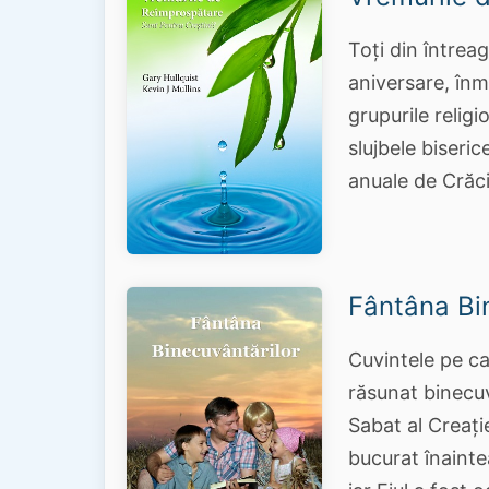
Toți din întreag
aniversare, înmo
grupurile relig
slujbele biseri
anuale de Crăci
Fântâna Bi
Cuvintele pe car
răsunat binecuv
Sabat al Creație
bucurat înaintea