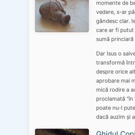
momente de bea
vedere, s-ar pă
gândesc clar. I
care ar fi put
sumă princiară 
Dar Isus o salv
transformă într
despre orice a
aprobare mai m
mică rodire a a
proclamată “în 
poate nu-l put
dacă auzim și 
Ghidul Copi