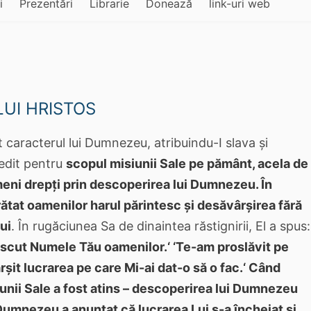
i
Prezentări
Librarie
Donează
link-uri web
LUI HRISTOS
at caracterul lui Dumnezeu, atribuindu-I slava și
edit pentru
scopul misiunii Sale pe pământ, acela de
meni drepți prin descoperirea lui Dumnezeu. În
arătat oamenilor harul părintesc și desăvârșirea fără
ui
. În rugăciunea Sa de dinaintea răstignirii, El a spus:
scut Numele Tău oamenilor.‘ ‘Te-am proslăvit pe
șit lucrarea pe care Mi-ai dat-o să o fac.‘ Când
iunii Sale a fost atins – descoperirea lui Dumnezeu
i Dumnezeu a anunțat că lucrarea Lui s-a încheiat și