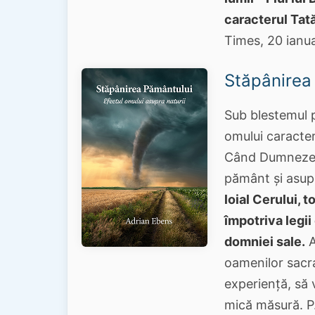
caracterul Tat
Times, 20 ianua
Stăpânirea
Sub blestemul p
omului caracter
Când Dumnezeu 
pământ și asupr
loial Cerului, 
împotriva legii
domniei sale.
A
oamenilor sacral
experiență, să 
mică măsură. P