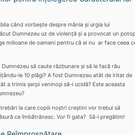
lia când vorbește despre mânia și urgia lui
cut Dumnezeu uz de violență și a provocat un poto
ge milioane de oameni pentru că ei nu ar face ceea c
i Dumnezeu să caute răzbunare și să le facă rău
mițându-le 10 plăgi? A fost Dumnezeu atât de iritat de
ât a trimis șerpi veninoși să-i ucidă? Este aceasta
 Dumnezeu?
rebări la care copiii noștri creștini vor trebui să
sură ce îmbătrânesc. Vor fi gata? Să-i pregătim!
de Reîmprospătare