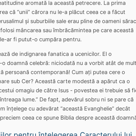
titudine aromată la această petrecere. La prima
rea că “unii” cărora nu le-a plăcut ceea ce a făcut
erusalimul și suburbiile sale erau pline de oameni sărac
ut folosi mâncarea sau îmbrăcămintea pe care această
le-ar fi putut-o cumpăra pentru.
ează de indignarea fanatica a ucenicilor. El o
-o doamnă celebră: niciodată nu a vorbit atât de mul
ltă persoană contemporană! Cum ați putea cere o
are sub Cer? Această carte modestă a apărut ca o
cestui omagiu de către Isus - povestea ei trebuie să fi
întreaga lume.” De fapt, adevărul sobru ni se pare că
em înțelege cu adevărat “această Evanghelie” decât
apreciem ceea ce spune Biblia despre această doamn
ilor pentru înțelegerea Caracterului lui