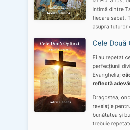
iar Fiul a fost
intimă dintre Ta
fiecare sabat, T
asupra tuturor 
Cele Două 
Ei au repetat c
perfecțiunii di
Evanghelia;
căc
reflectă adevăr
Dragostea, onoa
revelație pentr
bunătatea și bu
trebuie repetate