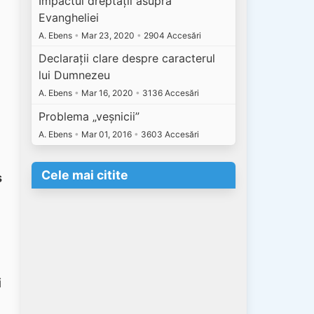
Impactul dreptății asupra
Evangheliei
A. Ebens
•
Mar 23, 2020
•
2904 Accesări
Declarații clare despre caracterul
lui Dumnezeu
A. Ebens
•
Mar 16, 2020
•
3136 Accesări
Problema „veșnicii”
A. Ebens
•
Mar 01, 2016
•
3603 Accesări
Cele mai citite
s
i