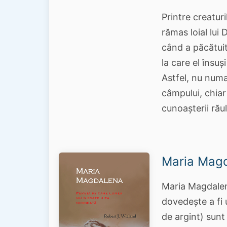
Printre creaturi
rămas loial lu
când a păcătuit,
la care el însuș
Astfel, nu numai
câmpului, chiar 
cunoașterii rău
Maria Mag
Maria Magdalena
dovedește a fi 
de argint) sunt