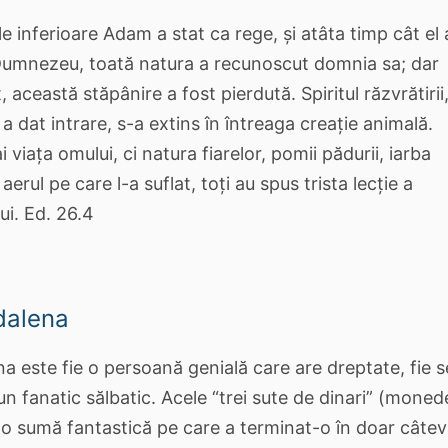
le inferioare Adam a stat ca rege, și atâta timp cât el 
i Dumnezeu, toată natura a recunoscut domnia sa; dar
 această stăpânire a fost pierdută. Spiritul răzvrătirii
i a dat intrare, s-a extins în întreaga creație animală.
 viața omului, ci natura fiarelor, pomii pădurii, iarba
aerul pe care l-a suflat, toți au spus trista lecție a
lui. Ed. 26.4
dalena
 este fie o persoană genială care are dreptate, fie s
un fanatic sălbatic. Acele “trei sute de dinari” (moned
 o sumă fantastică pe care a terminat-o în doar câte