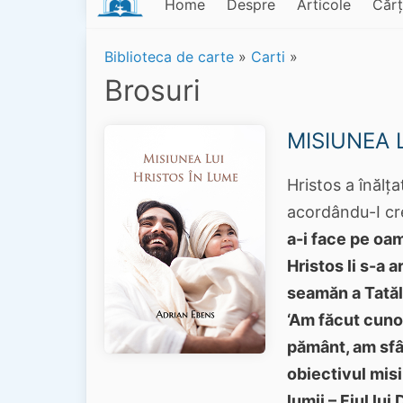
Home
Despre
Articole
Cărț
Biblioteca de carte
»
Carti
»
Brosuri
MISIUNEA 
Hristos a înălț
acordându-I cr
a-i face pe oa
Hristos li s-a 
seamăn a Tatăl
‘Am făcut cuno
pământ, am sfâr
obiectivul mis
lumii – Fiul lu