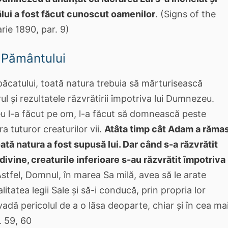
ălui a fost făcut cunoscut oamenilor
. (Signs of the
rie 1890, par. 9)
 Pământului
ăcatului, toată natura trebuia să mărturisească
ul și rezultatele răzvrătirii împotriva lui Dumnezeu.
l-a făcut pe om, l-a făcut să domnească peste
a tuturor creaturilor vii.
Atâta timp cât Adam a răma
toată natura a fost supusă lui. Dar când s-a răzvrătit
 divine, creaturile inferioare s-au răzvrătit împotriva
stfel, Domnul, în marea Sa milă, avea să le arate
itatea legii Sale și să-i conducă, prin propria lor
vadă pericolul de a o lăsa deoparte, chiar și în cea ma
. 59, 60