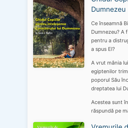
Dumnezeu
Ce înseamnă Bib
Dumnezeu? A fă
pentru a distru
a spus El?
A vrut mânia lu
egiptenilor tri
poporul Său înc
dreptatea lui
Acestea sunt înt
răspundă pe mă
Vremurile 