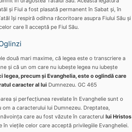
 odihnit în dragostea Tatălui Său. Această legătură
tăl și Fiul a fost plasată permanent în Sabat și, în
atăl își respiră odihna răcoritoare asupra Fiului Său și
celor care îl acceptă pe Fiul Său.
Oglinzi
ele două mari maxime, că legea este o transcriere a
vine și că un om care nu iubește legea nu iubește
i legea, precum și Evanghelia, este o oglindă care
atul caracter al lui
Dumnezeu. GC 465
rea și perfecțiunea revelate în Evanghelie sunt o
u om a caracterului lui Dumnezeu. Dreptatea,
năvoința care au fost văzute în caracterul
lui Hristos
 în viețile celor care acceptă privilegiile Evangheliei.