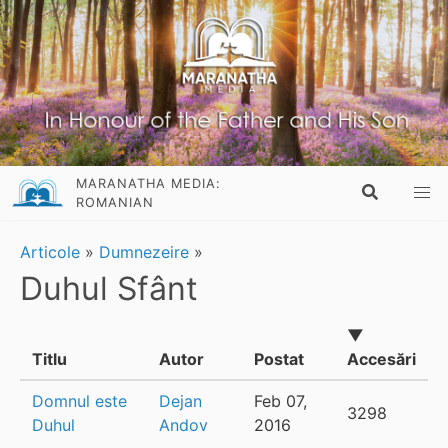
MARANATHA MEDIA:
ROMANIAN
Articole
»
Dumnezeire
»
Duhul Sfânt
▼
Titlu
Autor
Postat
Accesări
Domnul este
Dejan
Feb 07,
3298
Duhul
Andov
2016