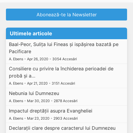
Abonează-te la Newsletter
Ultimele articole
Baal-Peor, Sulița lui Fineas și ispășirea bazată pe
Pacificare
A. Ebens
•
Apr 26, 2020
•
3054 Accesări
Consiliere cu privire la închiderea perioadei de
probă și a…
A. Ebens
•
Apr 21, 2020
•
3151 Accesări
Nebunia lui Dumnezeu
A. Ebens
•
Mar 30, 2020
•
2878 Accesări
Impactul dreptății asupra Evangheliei
A. Ebens
•
Mar 23, 2020
•
2903 Accesări
Declarații clare despre caracterul lui Dumnezeu