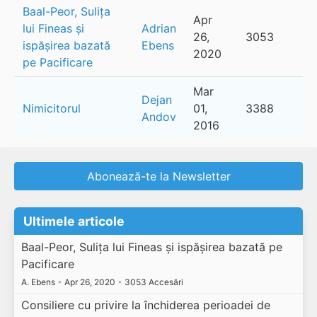
Baal-Peor, Sulița
Apr
lui Fineas și
Adrian
26,
3053
ispășirea bazată
Ebens
2020
pe Pacificare
Mar
Dejan
Nimicitorul
01,
3388
Andov
2016
Abonează-te la Newsletter
Ultimele articole
Baal-Peor, Sulița lui Fineas și ispășirea bazată pe
Pacificare
A. Ebens
•
Apr 26, 2020
•
3053 Accesări
Consiliere cu privire la închiderea perioadei de