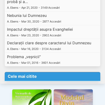
probă și a…
A. Ebens
•
Apr 21, 2020
•
3149 Accesări
Nebunia lui Dumnezeu
A. Ebens
•
Mar 30, 2020
•
2877 Accesări
Impactul dreptății asupra Evangheliei
A. Ebens
•
Mar 23, 2020
•
2902 Accesări
Declarații clare despre caracterul lui Dumnezeu
A. Ebens
•
Mar 16, 2020
•
3134 Accesări
Problema „veșnicii”
A. Ebens
•
Mar 01, 2016
•
3601 Accesări
Cele mai citite