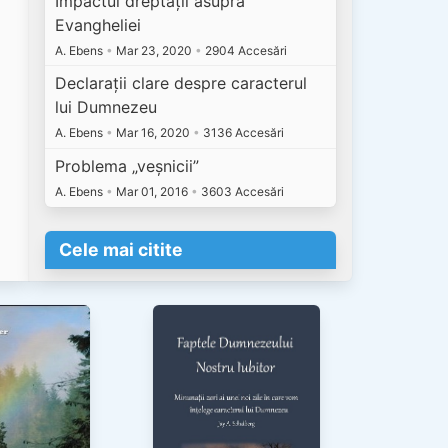
Impactul dreptății asupra
Evangheliei
A. Ebens
•
Mar 23, 2020
•
2904 Accesări
Declarații clare despre caracterul
lui Dumnezeu
A. Ebens
•
Mar 16, 2020
•
3136 Accesări
Problema „veșnicii”
A. Ebens
•
Mar 01, 2016
•
3603 Accesări
Cele mai citite