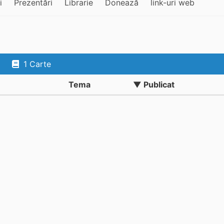
i
Prezentări
Librarie
Donează
link-uri web
1 Carte
Tema
▼ Publicat