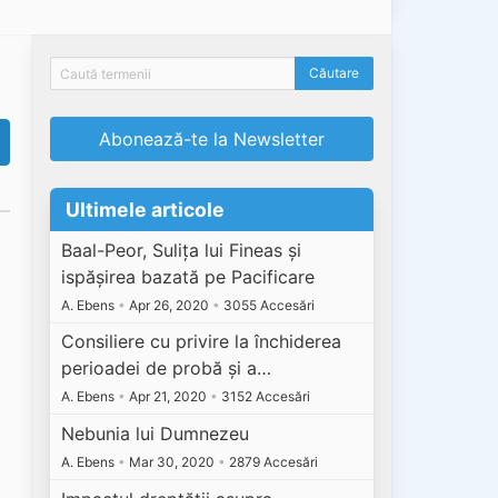
Abonează-te la Newsletter
Ultimele articole
Baal-Peor, Sulița lui Fineas și
ispășirea bazată pe Pacificare
A. Ebens
•
Apr 26, 2020
•
3055 Accesări
Consiliere cu privire la închiderea
perioadei de probă și a…
A. Ebens
•
Apr 21, 2020
•
3152 Accesări
Nebunia lui Dumnezeu
A. Ebens
•
Mar 30, 2020
•
2879 Accesări