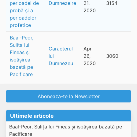
perioadei de
Dumnezeire
21,
3154
probă și a
2020
perioadelor
profetice
Baal-Peor,
Sulița lui
Caracterul
Apr
Fineas și
lui
26,
3060
ispășirea
Dumnezeu
2020
bazată pe
Pacificare
Abonează-te la Newsletter
Ultimele articole
Baal-Peor, Sulița lui Fineas și ispășirea bazată pe
Pacificare