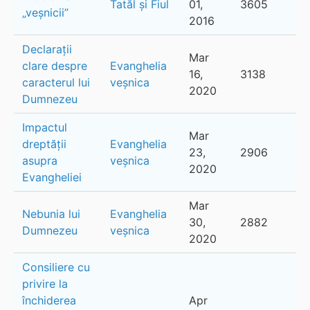
Tatăl și Fiul
01,
3605
„veșnicii”
2016
Declarații
Mar
clare despre
Evanghelia
16,
3138
caracterul lui
veșnica
2020
Dumnezeu
Impactul
Mar
dreptății
Evanghelia
23,
2906
asupra
veșnica
2020
Evangheliei
Mar
Nebunia lui
Evanghelia
30,
2882
Dumnezeu
veșnica
2020
Consiliere cu
privire la
închiderea
Apr