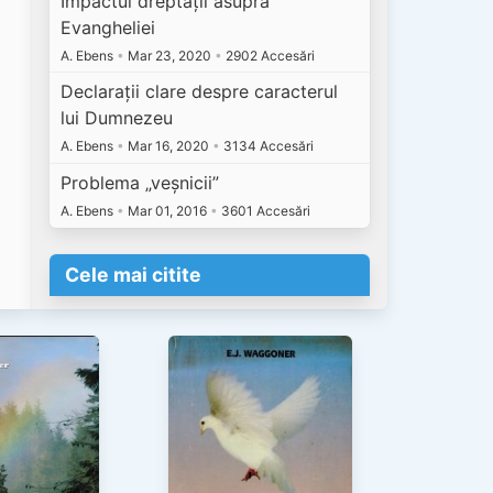
Impactul dreptății asupra
Evangheliei
A. Ebens
•
Mar 23, 2020
•
2902 Accesări
Declarații clare despre caracterul
lui Dumnezeu
A. Ebens
•
Mar 16, 2020
•
3134 Accesări
Problema „veșnicii”
A. Ebens
•
Mar 01, 2016
•
3601 Accesări
Cele mai citite