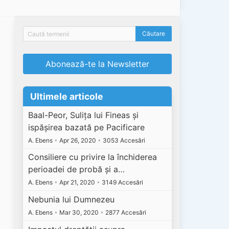
Abonează-te la Newsletter
Ultimele articole
Baal-Peor, Sulița lui Fineas și
ispășirea bazată pe Pacificare
A. Ebens
•
Apr 26, 2020
•
3053 Accesări
Consiliere cu privire la închiderea
perioadei de probă și a…
A. Ebens
•
Apr 21, 2020
•
3149 Accesări
Nebunia lui Dumnezeu
A. Ebens
•
Mar 30, 2020
•
2877 Accesări