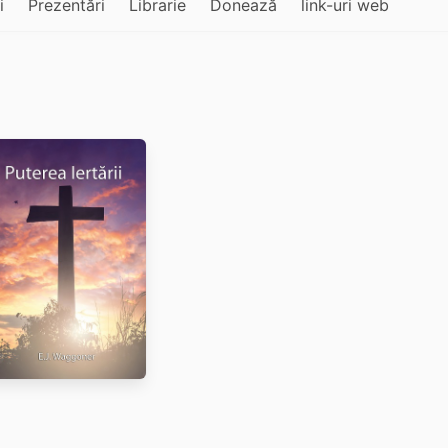
i
Prezentări
Librarie
Donează
link-uri web