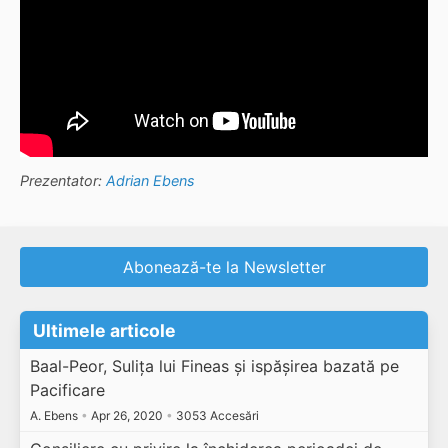
Prezentator:
Adrian Ebens
Abonează-te la Newsletter
Ultimele articole
Baal-Peor, Sulița lui Fineas și ispășirea bazată pe
Pacificare
A. Ebens
•
Apr 26, 2020
•
3053 Accesări