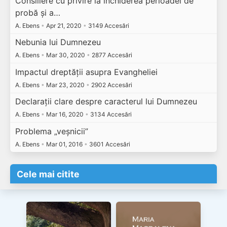
Consiliere cu privire la închiderea perioadei de
probă și a…
A. Ebens
•
Apr 21, 2020
•
3149 Accesări
Nebunia lui Dumnezeu
A. Ebens
•
Mar 30, 2020
•
2877 Accesări
Impactul dreptății asupra Evangheliei
A. Ebens
•
Mar 23, 2020
•
2902 Accesări
Declarații clare despre caracterul lui Dumnezeu
A. Ebens
•
Mar 16, 2020
•
3134 Accesări
Problema „veșnicii”
A. Ebens
•
Mar 01, 2016
•
3601 Accesări
Cele mai citite