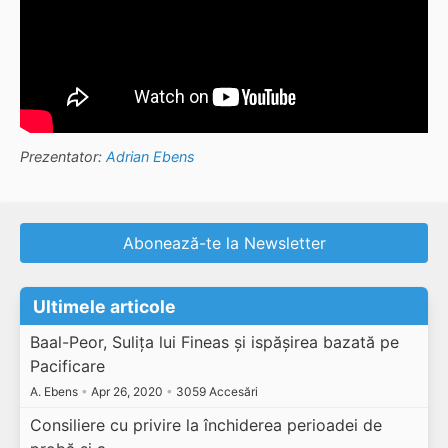
Prezentator:
Adrian Ebens
Abonează-te la Newsletter
Ultimele articole
Baal-Peor, Sulița lui Fineas și ispășirea bazată pe
Pacificare
A. Ebens
•
Apr 26, 2020
•
3059 Accesări
Consiliere cu privire la închiderea perioadei de