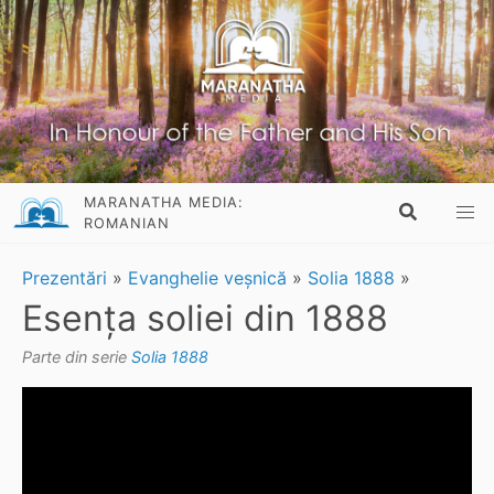
MARANATHA MEDIA:
ROMANIAN
Prezentări
»
Evanghelie veșnică
»
Solia 1888
»
Esența soliei din 1888
Parte din serie
Solia 1888