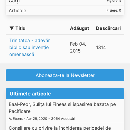
Cărți
Fișiere: 5
Articole
Fișiere: 0
▼ Titlu
Adăugat
Descărcari
Trinitatea - adevăr
Feb 04,
biblic sau invenție
1314
2015
omenească
Abonează-te la Newsletter
Ultimele articole
Baal-Peor, Sulița lui Fineas și ispășirea bazată pe
Pacificare
A. Ebens
•
Apr 26, 2020
•
3064 Accesări
Consiliere cu privire la închiderea perioadei de