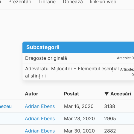
i
Prezentări
Librarie
Donează
link-uri web
Subcategorii
Dragoste originală
Articole: 0
Adevăratul Mijlocitor – Elementul esențial
Articole:
0
al sfințirii
Autor
Postat
▼ Accesări
mnezeu
Adrian Ebens
Mar 16, 2020
3138
Adrian Ebens
Mar 23, 2020
2905
Adrian Ebens
Mar 30, 2020
2882