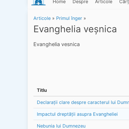
Home
Despre
Articole
Cărț
Articole
»
Primul înger
»
Evanghelia veșnica
Evanghelia vesnica
Titlu
Declarații clare despre caracterul lui Du
Impactul dreptății asupra Evangheliei
Nebunia lui Dumnezeu