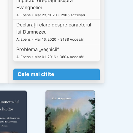
Impactul dreptății asupra
Evangheliei
A. Ebens
•
Mar 23, 2020
•
2905 Accesări
Declarații clare despre caracterul
lui Dumnezeu
A. Ebens
•
Mar 16, 2020
•
3138 Accesări
Problema „veșnicii”
A. Ebens
•
Mar 01, 2016
•
3604 Accesări
Cele mai citite