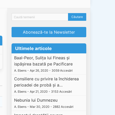
Abonează-te la Newsletter
Ultimele articole
Baal-Peor, Sulița lui Fineas și
ispășirea bazată pe Pacificare
A. Ebens
•
Apr 26, 2020
•
3059 Accesări
Consiliere cu privire la închiderea
perioadei de probă și a…
A. Ebens
•
Apr 21, 2020
•
3153 Accesări
Nebunia lui Dumnezeu
A. Ebens
•
Mar 30, 2020
•
2882 Accesări