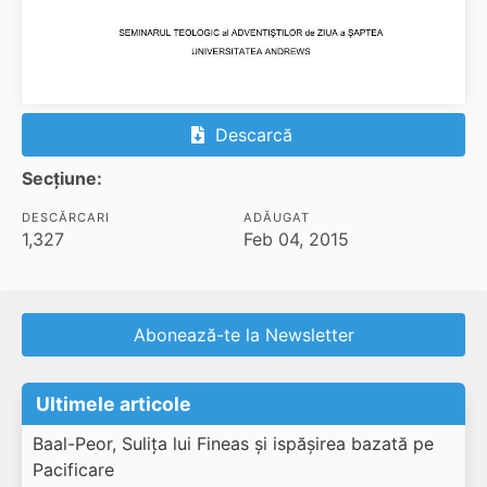
Descarcă
Secțiune:
DESCĂRCARI
ADĂUGAT
1,327
Feb 04, 2015
Abonează-te la Newsletter
Ultimele articole
Baal-Peor, Sulița lui Fineas și ispășirea bazată pe
Pacificare