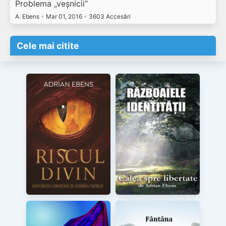
Problema „veșnicii”
A. Ebens
•
Mar 01, 2016
•
3603 Accesări
Cele mai citite