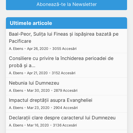
Abonează-te la Newsletter
Ultimele articole
Baal-Peor, Sulița lui Fineas și ispășirea bazată pe
Pacificare
A. Ebens
•
Apr 26, 2020
•
3055 Accesări
Consiliere cu privire la închiderea perioadei de
probă și a…
A. Ebens
•
Apr 21, 2020
•
3152 Accesări
Nebunia lui Dumnezeu
A. Ebens
•
Mar 30, 2020
•
2879 Accesări
Impactul dreptății asupra Evangheliei
A. Ebens
•
Mar 23, 2020
•
2904 Accesări
Declarații clare despre caracterul lui Dumnezeu
A. Ebens
•
Mar 16, 2020
•
3136 Accesări