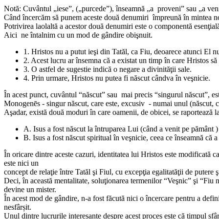
Notă: Cuvântul „iese”, („purcede”), înseamnă „a proveni” sau „a veni
Când încercăm să punem aceste două denumiri împreună în mintea noa
Potrivirea laolaltă a acestor două denumiri este o componentă esenţia
Aici ne întalnim cu un mod de gândire obişnuit.
1. Hristos nu a putut ieşi din Tatăl, ca Fiu, deoarece atunci El nu
2. Acest lucru ar însemna că a existat un timp în care Hristos să n
3. O astfel de sugestie indică o negare a divinităţii sale.
4. Prin urmare, Hristos nu putea fi născut cândva în veşnicie.
În acest punct, cuvântul “născut” sau mai precis “singurul născut”, este
Monogenēs - singur născut, care este, excusiv - numai unul (născut, c
Aşadar, există două moduri în care oamenii, de obicei, se raportează l
A. Isus a fost născut la întruparea Lui (când a venit pe pământ )
B. Isus a fost născut spiritual în veşnicie, ceea ce înseamnă că a in
În oricare dintre aceste cazuri, identitatea lui Hristos este modificat
este nici un
concept de relaţie între Tatăl şi Fiul, cu excepţia egalitatăţii de puter
Deci, în această mentalitate, soluţionarea termenilor “Veşnic” şi “Fiu n
devine un mister.
În acest mod de gândire, n-a fost făcută nici o încercare pentru a defi
nesfârșit.
Unul dintre lucrurile interesante despre acest proces este că timpul sfâr