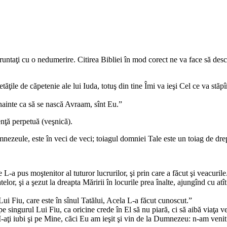
fruntaţi cu o nedumerire. Citirea Bibliei în mod corect ne va face să des
ăţile de căpetenie ale lui Iuda, totuş din tine Îmi va ieşi Cel ce va stăpîn
înainte ca să se nască Avraam, sînt Eu.”
nţă perpetuă (veşnică).
nezeule, este în veci de veci; toiagul domniei Tale este un toiag de dre
e L-a pus moştenitor al tuturor lucrurilor, şi prin care a făcut şi veacurile.
catelor, şi a şezut la dreapta Măririi în locurile prea înalte, ajungînd cu
 Fiu, care este în sînul Tatălui, Acela L-a făcut cunoscut.”
 singurul Lui Fiu, ca oricine crede în El să nu piară, ci să aibă viaţa v
-aţi iubi şi pe Mine, căci Eu am ieşit şi vin de la Dumnezeu: n-am veni