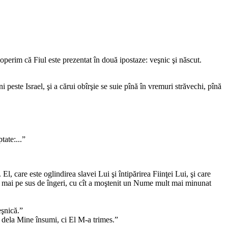
coperim că Fiul este prezentat în două ipostaze: veşnic şi născut.
i peste Israel, şi a cărui obîrşie se suie pînă în vremuri străvechi, pînă
ptate:...”
 El, care este oglindirea slavei Lui şi întipărirea Fiinţei Lui, şi care
 atît mai pe sus de îngeri, cu cît a moştenit un Nume mult mai minunat
eşnică.”
t dela Mine însumi, ci El M-a trimes.”