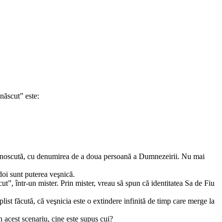
 născut” este:
e necunoscută, cu denumirea de a doua persoană a Dumnezeirii. Nu mai
ândoi sunt puterea veşnică.
ut”, într-un mister. Prin mister, vreau să spun că identitatea Sa de Fiu
ist făcută, că veşnicia este o extindere infinită de timp care merge la
 În acest scenariu, cine este supus cui?