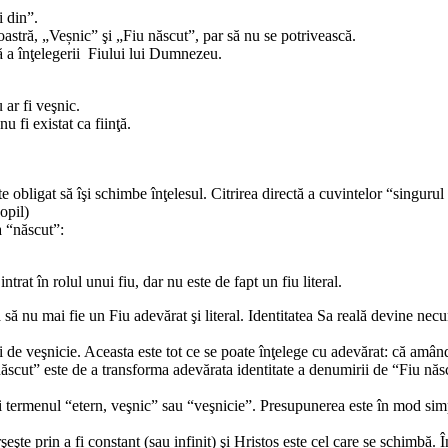
 din”.
stră, „Veșnic” şi „Fiu născut”, par să nu se potrivească.
lă a înţelegerii Fiului lui Dumnezeu.
 ar fi veşnic.
u fi existat ca fiinţă.
 obligat să îşi schimbe înţelesul. Citrirea directă a cuvintelor “singurul
opil)
a “născut”:
trat în rolul unui fiu, dar nu este de fapt un fiu literal.
ă ca să nu mai fie un Fiu adevărat şi literal. Identitatea Sa reală devin
e şi de veşnicie. Aceasta este tot ce se poate înţelege cu adevărat: că am
ăscut” este de a transforma adevărata identitate a denumirii de “Fiu născ
ni termenul “etern, veşnic” sau “veşnicie”. Presupunerea este în mod simpl
şeşte prin a fi constant (sau infinit) şi Hristos este cel care se schimbă.