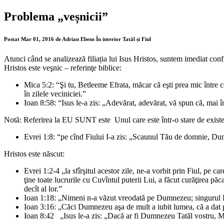
Problema „veșnicii”
Postat Mar 01, 2016 de Adrian Ebens În interior Tatăl și Fiul
Atunci când se analizează filiația lui Isus Hristos, suntem imediat con
Hristos este veşnic – referinţe biblice:
Mica 5:2: “Şi tu, Betleeme Efrata, măcar că eşti prea mic între cet
în zilele veciniciei.”
Ioan 8:58: “Isus le-a zis: „Adevărat, adevărat, vă spun că, mai 
Notă: Referirea la EU SUNT este Unul care este într-o stare de existe
Evrei 1:8: “pe cînd Fiului I-a zis: „Scaunul Tău de domnie, Dum
Hristos este născut:
Evrei 1:2-4 „la sfîrşitul acestor zile, ne-a vorbit prin Fiul, pe car
ţine toate lucrurile cu Cuvîntul puterii Lui, a făcut curăţirea pă
decît al lor.”
Ioan 1:18: „Nimeni n-a văzut vreodată pe Dumnezeu; singurul Lui
Ioan 3:16: „Căci Dumnezeu aşa de mult a iubit lumea, că a dat pe
Ioan 8:42 „Isus le-a zis: „Dacă ar fi Dumnezeu Tatăl vostru, M